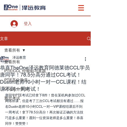
登入
文章
查看所有
泽远教育
查看所有
恭喜TheOne泽远教育阿德莱德CCL学员
PTE/CCL 经验贴与真题
唐同学！78.5分高分通过CCL考试！
PTE高分学员
Dustin老师10小时一对一CCL课程！结
课不到一周考试！
CCL高分学员
唐同学PTE考试已经拿下8炸！曾在某机构参加过CCL
雅思考试
网络班课，但是考了三次CCL考试都没有通过……报
名Dustin老师10小时CCL一对一VIP课程结课后不到
一周考试！拿下78.5分高分！再次验证正确的方法技
巧是多么重要！遇到一位资深老师是多么重要！恭喜
同学！赞赞赞！