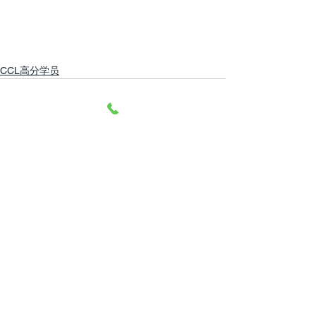
CCL高分学员
查看全部
最新文章