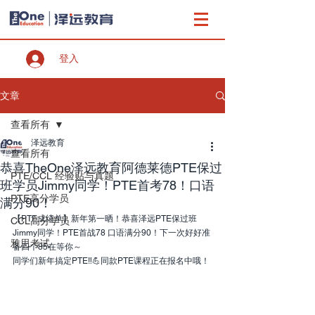
登入
文章
查看所有
泽远教育
查看所有
恭喜TheOne泽远教育阿德莱德PTE保过
PTE/CCL 经验贴与真题
班学员Jimmy同学！PTE首考78！口语
PTE高分学员
满分90！
【PTE成绩单】新年第一晒！恭喜泽远PTE保过班
CCL高分学员
Jimmy同学！PTE首战78 口语满分90！下一次好好准
雅思考试
备四个85在等你～
同学们新年搞定PTE‼️💪同款PTE课程正在报名中哦！