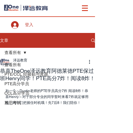
登入
文章
查看所有
泽远教育
查看所有
恭喜TheOne泽远教育阿德莱德PTE保过
PTE/CCL 经验贴与真题
班Henry同学！PTE高分7炸！阅读8炸！
PTE高分学员
补一个～Dustin老师的PTE学员高分7炸 阅读8炸！恭
CCL高分学员
喜Henry～对于部分专业的同学暂时来看7炸就足够用
雅思考试
啦，同学们把握住时机哦！先7后8！我们陪你！