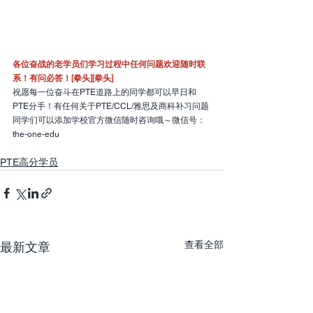
各位奋战的老学员们学习过程中任何问题欢迎随时联
系！有问必答！[拳头][拳头]
祝愿每一位奋斗在PTE道路上的同学都可以早日和
PTE分手！有任何关于PTE/CCL/雅思及商科补习问题
同学们可以添加学校官方微信随时咨询哦～微信号：
the-one-edu
PTE高分学员
查看全部
最新文章