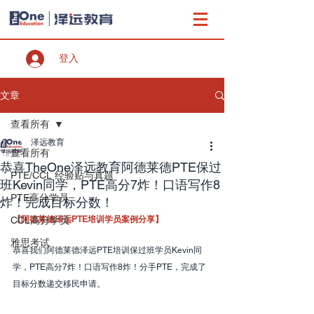
登入
文章
查看所有
泽远教育
查看所有
恭喜TheOne泽远教育阿德莱德PTE保过
PTE/CCL 经验贴与真题
班Kevin同学，PTE高分7炸！口语写作8
PTE高分学员
炸！完成目标分数！
CCL高分学员
【阿德莱德泽远PTE培训学员案例分享】
雅思考试
恭喜我们阿德莱德泽远PTE培训保过班学员Kevin同
学，PTE高分7炸！口语写作8炸！分手PTE，完成了
目标分数递交移民申请。