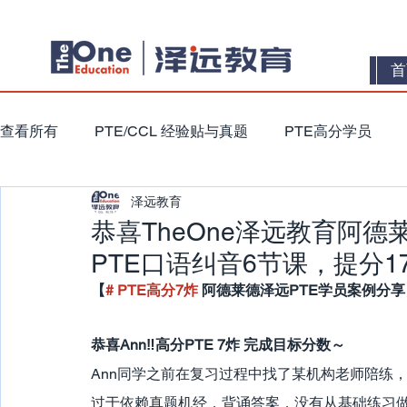
首
查看所有
PTE/CCL 经验贴与真题
PTE高分学员
泽远教育
恭喜TheOne泽远教育阿德
PTE口语纠音6节课，提分1
【
#
PTE高分7炸 
阿德莱德泽远PTE学员案例分享
恭喜Ann‼️高分PTE 7炸 完成目标分数～
Ann同学之前在复习过程中找了某机构老师陪练
过于依赖真题机经，背诵答案，没有从基础练习