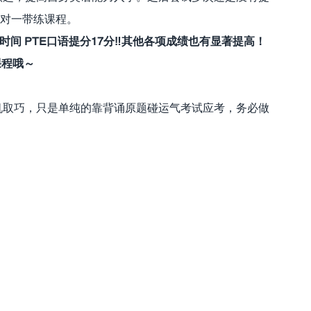
师一对一带练课程。
周时间 PTE口语提分17分‼️其他各项成绩也有显著提高！
课程哦～
机取巧，只是单纯的靠背诵原题碰运气考试应考，务必做