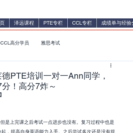
页
泽远课程
PTE专栏
CCL专栏
成绩单与经验
CCL高分学员
雅思考试
莱德PTE培训一对一Ann同学，
7分！高分7炸～
】
，但是上完课之后考试一点进步也没有。复习过程中也是
做起，提高自身英语能力入手。之后尝试多次还是没有提