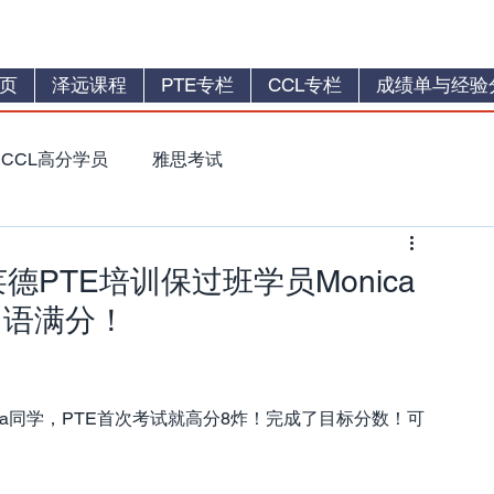
页
泽远课程
PTE专栏
CCL专栏
成绩单与经验
CCL高分学员
雅思考试
德PTE培训保过班学员Monica
口语满分！
ca同学，PTE首次考试就高分8炸！完成了目标分数！可