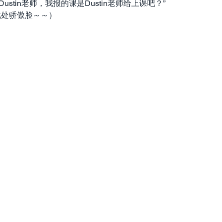
stin老师，我报的课是Dustin老师给上课吧？”
此处骄傲脸～～）