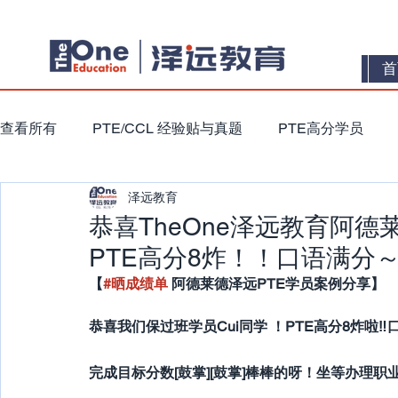
首
查看所有
PTE/CCL 经验贴与真题
PTE高分学员
泽远教育
恭喜TheOne泽远教育阿德
PTE高分8炸！！口语满分
【
#晒成绩单
 阿德莱德泽远PTE学员案例分享】
恭喜我们保过班学员Cui同学 ！PTE高分8炸啦‼
完成目标分数[鼓掌][鼓掌]棒棒的呀！坐等办理职