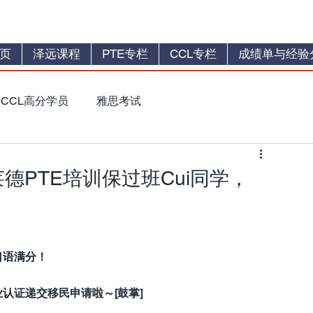
页
泽远课程
PTE专栏
CCL专栏
成绩单与经验
CCL高分学员
雅思考试
莱德PTE培训保过班Cui同学，
～
️口语满分！
业认证递交移民申请啦～[鼓掌]