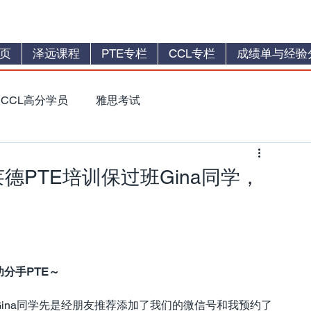
页
泽远课程
PTE专栏
CCL专栏
成绩单与经验
CCL高分学员
雅思考试
莱德PTE培训保过班Gina同学，
功分手PTE～
Gina同学先是经朋友推荐添加了我们的微信号和我预约了