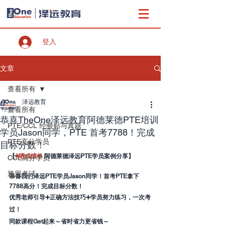
登入
文章
查看所有
泽远教育
查看所有
恭喜TheOne泽远教育阿德莱德PTE培训
PTE/CCL 经验贴与真题
学员Jason同学，PTE 首考7788！完成
PTE高分学员
目标分数！
【
#晒成绩单
 阿德莱德泽远PTE学员案例分享】
CCL高分学员
雅思考试
恭喜我们泽远PTE学员Jason同学！首考PTE拿下
7788高分！完成目标分数！
优秀老师引导➕正确方法技巧➕学员努力练习，一次考
过！
同款课程Get起来～省时省力更省钱～