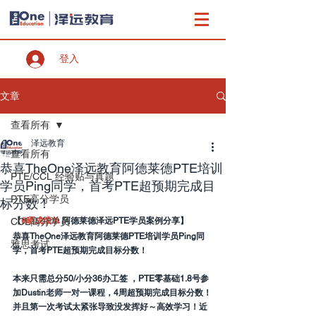
登入
文章
查看所有
泽远教育
查看所有
恭喜TheOne泽远教育阿德莱德PTE培训
PTE/CCL 经验贴与真题
学员Ping同学，首考PTE超预期完成目
PTE高分学员
标分数！
CCL高分学员
【
#晒成绩单
 阿德莱德泽远PTE学员案例分享】
恭喜TheOne泽远教育阿德莱德PTE培训学员Ping同
雅思考试
学，首考PTE超预期完成目标分数！
本来只需总分50/小分36办工签 ，PTE零基础1.8号参
加Dustin老师一对一课程，4周超预期完成目标分数！
并且第一次考试太紧张导致没发挥好～高效学习！近