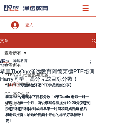
登入
文章
查看所有
泽远教育
查看所有
恭喜TheOne泽远教育阿德莱德PTE培训
PTE/CCL 经验贴与真题
Harry同学，高分完成目标分数！
PTE高分学员
【
#
PTE 
阿德莱德泽远PTE学员案例分享】
CCL高分学员
恭喜Harry超额拿下目标分数！4节Dustin 老师一对一
课程，结课一个月，听说读写各项提分10-20分[强][强]
雅思考试
[强][胜利][胜利]拿到成绩单第一时间和妈妈视频 然后
和老师报喜～哈哈哈视频中开心的样子好幸福呀！
赞！