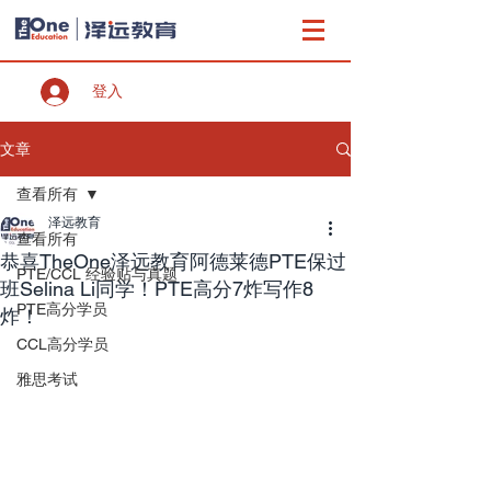
登入
文章
查看所有
泽远教育
查看所有
恭喜TheOne泽远教育阿德莱德PTE保过
PTE/CCL 经验贴与真题
班Selina Li同学！PTE高分7炸写作8
PTE高分学员
炸！
CCL高分学员
雅思考试