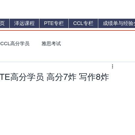
页
泽远课程
PTE专栏
CCL专栏
成绩单与经验
CCL高分学员
雅思考试
TE高分学员 高分7炸 写作8炸