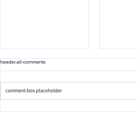
header.all-comments
comment-box.placeholder
恭喜TheOne泽远教育阿德莱
恭喜TheO
德PTE培训Jenny同学，10天
德PTE培训
搞定PTE，完成目标分数！
炸！3项满