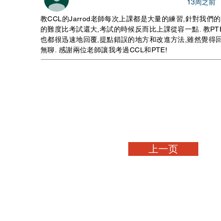
​13周之前
教CCL的Jarrod老師每次上課都是大量的練習,針對我
的難度比考試還大,考試的時候反而比上課從容一點. 教PT
也都很迅速地回覆,提點錯誤的地方和改進方法,雖然覺得
無聊. 感謝兩位老師讓我考過CCL和PTE!
上一页