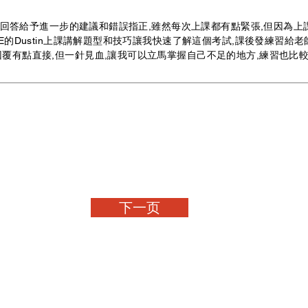
們的回答給予進一步的建議和錯誤指正,雖然每次上課都有點緊張,但因為上
E的Dustin上課講解題型和技巧讓我快速了解這個考試,課後發練習給老
回覆有點直接,但一針見血,讓我可以立馬掌握自己不足的地方,練習也比
下一页