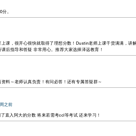
20分。
育上课，很开心很快就取得了理想分数！Dustin老师上课干货满满，讲
行课后指导和答疑 非常用心。推荐大家选择泽远教育！
频题资料～老师认真负责！有问必答！还有专属答疑群～
13周之前
到了直入阿大的分数 将来若需考ccl等考试 还来学习！