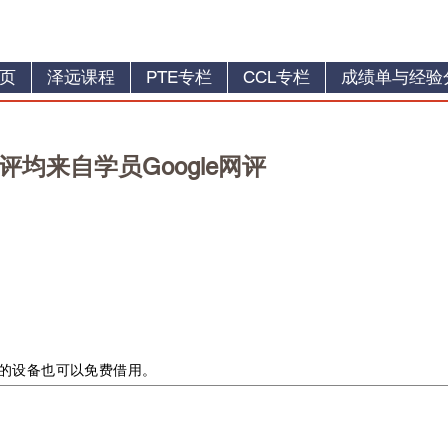
页
泽远课程
PTE专栏
CCL专栏
成绩单与经验
均来自学员Google网评
E的设备也可以免费借用。