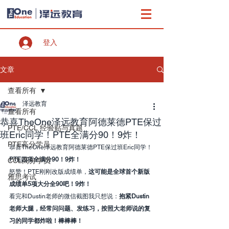
登入
文章
查看所有
泽远教育
查看所有
恭喜TheOne泽远教育阿德莱德PTE保过
PTE/CCL 经验贴与真题
班Eric同学！PTE全满分90！9炸！
PTE高分学员
恭喜TheOne泽远教育阿德莱德PTE保过班Eric同学！
PTE四项全满分90！9炸！
CCL高分学员
怒赞！PTE刚刚改版成绩单，
这可能是全球首个新版
雅思考试
成绩单5项大分全90吧！9炸！
看完和Dustin老师的微信截图我只想说：
抱紧Dustin
老师大腿，经常问问题、发练习，按照大老师说的复
习的同学都炸啦！棒棒棒！