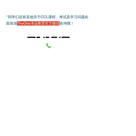
*
同学们还有其他关于CCL课程、考试及学习问题欢
迎添加
TheOne泽远教育官方微信
咨询哦！
了解CCL课程详情
学校地址：
level 2，32-34 King William St，Adelaide
SA 5000