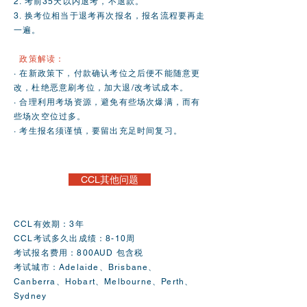
2. 考前35天以内退考，不退款。
3. 换考位相当于退考再次报名，报名流程要再走
一遍。
政策解读：
· 在新政策下，付款确认考位之后便不能随意更
改，杜绝恶意刷考位，加大退/改考试成本。
· 合理利用考场资源，避免有些场次爆满，而有
些场次空位过多。
· 考生报名须谨慎，要留出充足时间复习。
CCL其他问题
CCL有效期：3年
​CCL考试多久出成绩：8-10周
考试报名费用：800AUD 包含税
​考试城市：Adelaide、Brisbane、
Canberra、Hobart、Melbourne、Perth、
Sydney