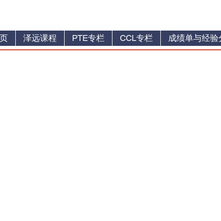
页
泽远课程
PTE专栏
CCL专栏
成绩单与经验