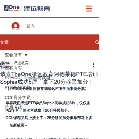
登入
文章
查看所有
泽远教育
查看所有
恭喜TheOne泽远教育阿德莱德PTE培训
PTE/CCL 经验贴与真题
Sophia成功8炸！拿下20分移民加分！
PTE高分学员
【
#
PTE高分8炸 阿德莱德泽远PTE学员案例分享】
CCL高分学员
恭喜我们泽远PTE学员Sophia同学成功8炸，仅仅备
雅思考试
考2个月，两次考试拿下20分移民加分。
CCL课程又马上接上了～25分移民加分俱乐部马上多
一名新成员～