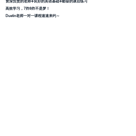
资深负责的老师➕良好的英语基础➕勤奋的课后练习 
高效学习，7炸8炸不是梦！
Dustin老师一对一课程速速来约～